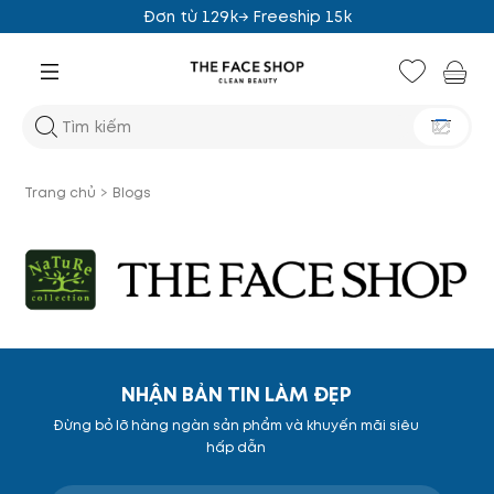
Đơn từ 129k→ Freeship 15k
Trang chủ
>
Blogs
NHẬN BẢN TIN LÀM ĐẸP
Đừng bỏ lỡ hàng ngàn sản phẩm và khuyến mãi siêu
hấp dẫn