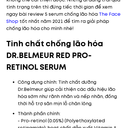
tình trạng trên thì đừng tiếc thời gian để xem
ngay bài review 5 serum chống lão hóa
The Face
Shop
tốt nhất năm 2021 để tìm ra giải pháp
chống lão hóa cho mình nhé!
Tinh chất chống lão hóa
DR.BELMEUR RED PRO-
RETINOL SERUM
Công dụng chính: Tinh chất dưỡng
Dr.Belmeur giúp cải thiện các dấu hiệu lão
hóa sớm như rãnh nhăn và nếp nhăn, đồng
thời hỗ trợ săn mịn lỗ chân lông.
Thành phần chính:
- Pro-retinol (0.05%) (Polyethoxylated
retinamide): hoạt chất dẫn xuất Vitamin A