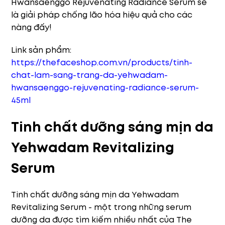
Hwansaenggo Rejuvenating Radiance Serum sẽ
là giải pháp chống lão hóa hiệu quả cho các
nàng đấy!
Link sản phẩm:
https://thefaceshop.com.vn/products/tinh-
chat-lam-sang-trang-da-yehwadam-
hwansaenggo-rejuvenating-radiance-serum-
45ml
Tinh chất dưỡng sáng mịn da
Yehwadam Revitalizing
Serum
Tinh chất dưỡng sáng mịn da Yehwadam
Revitalizing Serum - một trong những serum
dưỡng da được tìm kiếm nhiều nhất của The