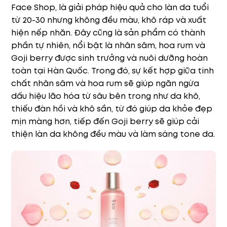
Face Shop, là giải pháp hiệu quả cho làn da tuổi
từ 20-30 nhưng không đều màu, khô ráp và xuất
hiện nếp nhăn. Đây cũng là sản phẩm có thành
phần tự nhiên, nổi bật là nhân sâm, hoa rum và
Goji berry được sinh trưởng và nuôi dưỡng hoàn
toàn tại Hàn Quốc. Trong đó, sự kết hợp giữa tinh
chất nhân sâm và hoa rum sẽ giúp ngăn ngừa
dấu hiệu lão hóa từ sâu bên trong như da khô,
thiếu đàn hồi và khô sần, từ đó giúp da khỏe đẹp
mịn màng hơn, tiếp đến Goji berry sẽ giúp cải
thiện làn da không đều màu và làm sáng tone da.