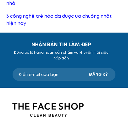
nhà
3 công nghệ trẻ hóa da được ưa chuộng nhất
hiện nay
NHẬN BẢN TIN LÀM ĐẸP
Đừng bỏ lỡ hàng ngàn sản phẩm và khuyến mãi siêu
hấp dẫn
ĐĂNG KÝ