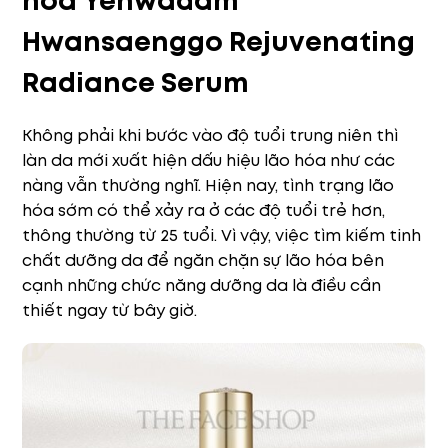
hóa Yehwadam
Hwansaenggo Rejuvenating
Radiance Serum
Không phải khi bước vào độ tuổi trung niên thì
làn da mới xuất hiện dấu hiệu lão hóa như các
nàng vẫn thường nghĩ. Hiện nay, tình trạng lão
hóa sớm có thể xảy ra ở các độ tuổi trẻ hơn,
thông thường từ 25 tuổi. Vì vậy, việc tìm kiếm tinh
chất dưỡng da để ngăn chặn sự lão hóa bên
cạnh những chức năng dưỡng da là điều cần
thiết ngay từ bây giờ.