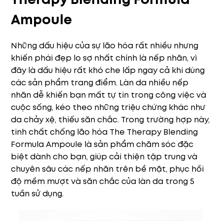
Ampoule
Những dấu hiệu của sự lão hóa rất nhiều nhưng
khiến phái đẹp lo sợ nhất chính là nếp nhăn, vì
đây là dấu hiệu rất khó che lấp ngay cả khi dùng
các sản phẩm trang điểm. Làn da nhiều nếp
nhăn dễ khiến bạn mất tự tin trong công việc và
cuộc sống, kéo theo những triệu chứng khác như
da chảy xệ, thiếu săn chắc. Trong trường hợp này,
tinh chất chống lão hóa The Therapy Blending
Formula Ampoule là sản phẩm chăm sóc đặc
biệt dành cho bạn, giúp cải thiện tập trung và
chuyên sâu các nếp nhăn trên bề mặt, phục hồi
độ mềm mượt và săn chắc của làn da trong 5
tuần sử dụng.