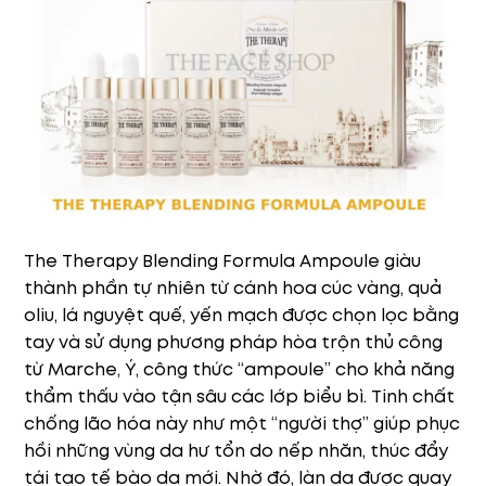
The Therapy Blending Formula Ampoule giàu
thành phần tự nhiên từ cánh hoa cúc vàng, quả
oliu, lá nguyệt quế, yến mạch được chọn lọc bằng
tay và sử dụng phương pháp hòa trộn thủ công
từ Marche, Ý, công thức “ampoule” cho khả năng
thẩm thấu vào tận sâu các lớp biểu bì. Tinh chất
chống lão hóa này như một “người thợ” giúp phục
hồi những vùng da hư tổn do nếp nhăn, thúc đẩy
tái tạo tế bào da mới. Nhờ đó, làn da được quay