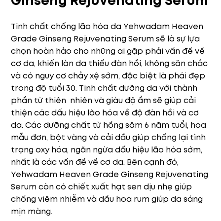
Ginseng Rejuvenating Serum
Tinh chất chống lão hóa da Yehwadam Heaven
Grade Ginseng Rejuvenating Serum sẽ là sự lựa
chọn hoàn hảo cho những ai gặp phải vấn đề về
cơ da, khiến làn da thiếu đàn hồi, không săn chắc
và có nguy cơ chảy xệ sớm, đặc biệt là phái đẹp
trong độ tuổi 30. Tinh chất dưỡng da với thành
phần từ thiên nhiên và giàu độ ẩm sẽ giúp cải
thiện các dấu hiệu lão hóa về độ đàn hồi và cơ
da. Các dưỡng chất từ hồng sâm 6 năm tuổi, hoa
mẫu đơn, bột vàng và cải dầu giúp chống lại tình
trạng oxy hóa, ngăn ngừa dấu hiệu lão hóa sớm,
nhất là các vấn đề về cơ da. Bên cạnh đó,
Yehwadam Heaven Grade Ginseng Rejuvenating
Serum
còn có chiết xuất hạt sen dịu nhẹ giúp
chống viêm nhiễm và dầu hoa rum giúp da sáng
mịn màng.