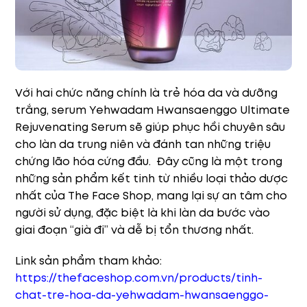
Với hai chức năng chính là trẻ hóa da và dưỡng
trắng, serum Yehwadam Hwansaenggo Ultimate
Rejuvenating Serum sẽ giúp phục hồi chuyên sâu
cho làn da trung niên và đánh tan những triệu
chứng lão hóa cứng đầu. Đây cũng là một trong
những sản phẩm kết tinh từ nhiều loại thảo dược
nhất của The Face Shop, mang lại sự an tâm cho
người sử dụng, đặc biệt là khi làn da bước vào
giai đoạn “già đi” và dễ bị tổn thương nhất.
Link sản phẩm tham khảo:
https://thefaceshop.com.vn/products/tinh-
chat-tre-hoa-da-yehwadam-hwansaenggo-