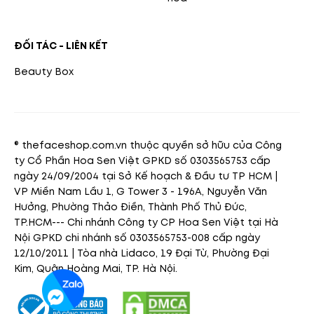
ĐỐI TÁC - LIÊN KẾT
Beauty Box
® thefaceshop.com.vn thuộc quyền sở hữu của Công
ty Cổ Phần Hoa Sen Việt GPKD số 0303565753 cấp
ngày 24/09/2004 tại Sở Kế hoạch & Đầu tư TP HCM |
VP Miền Nam Lầu 1, G Tower 3 - 196A, Nguyễn Văn
Hưởng, Phường Thảo Điền, Thành Phố Thủ Đức,
TP.HCM--- Chi nhánh Công ty CP Hoa Sen Việt tại Hà
Nội GPKD chi nhánh số 0303565753-008 cấp ngày
12/10/2011 | Tòa nhà Lidaco, 19 Đại Từ, Phường Đại
Kim, Quận Hoàng Mai, TP. Hà Nội.