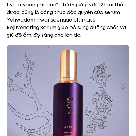
hye-myeong-ui-dan” - tương ứng với 12 loại thảo
dược, cũng là công thức độc quyền của serum
Yehwadam Hwansaenggo Ultimate
Rejuvenating Serum giúp bổ sung dưỡng chất và
giữ độ ẩm, độ sáng cho làn da.