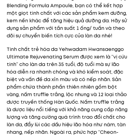
Blending Formula Ampoule, bạn có thể kết hợp
một giọt tinh chất với các sản phẩm kem dưỡng,
kem nền khác để tăng hiệu quả dưỡng da. Hãy sử
dụng sản phẩm với tần suất 1 ống/ tuần và theo
dõi sự chuyển biến tích cực của làn da nhé!
Tinh chất trẻ hóa da Yehwadam Hwansaenggo
Ultimate Rejuvenating Serum được xem là “vị cứu
tinh” cho làn da trên 35 tuổi, độ tuổi mà sự lão
hóa diễn ra nhanh chóng và khó kiểm soát, đặc
biệt và vấn đề da xỉn màu và có nếp nhăn. Sản
phẩm chứa thành phần thiên nhiên gồm bột
vàng, nấm truffle trắng, lộc nhung và 12 loại thảo
dược truyền thống Hàn Quốc. Nấm truffle trắng
là dược liệu nổi tiếng với khả năng cung cấp năng
lượng và tăng cường quá trình trao đổi chất cho
làn da, đẩy lùi các dấu hiệu lão hóa như nám, tàn
nhang, nếp nhăn. Ngoài ra, phức hợp “Cheon-