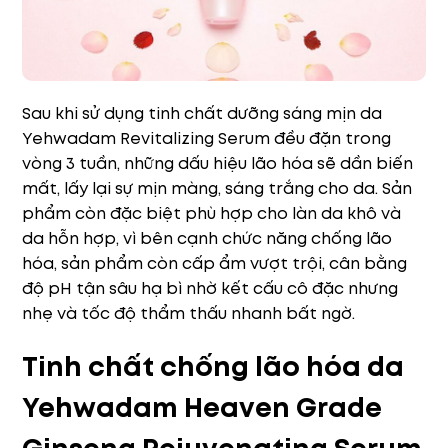
Sau khi sử dụng tinh chất dưỡng sáng mịn da
Yehwadam Revitalizing Serum đều đặn trong
vòng 3 tuần, những dấu hiệu lão hóa sẽ dần biến
mất, lấy lại sự mịn màng, sáng trắng cho da. Sản
phẩm còn đặc biệt phù hợp cho làn da khô và
da hỗn hợp, vì bên cạnh chức năng chống lão
hóa, sản phẩm còn cấp ẩm vượt trội, cân bằng
độ pH tận sâu hạ bì nhờ kết cấu cô đặc nhưng
nhẹ và tốc độ thẩm thấu nhanh bất ngờ.
Tinh chất chống lão hóa da
Yehwadam Heaven Grade