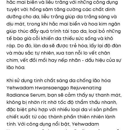
hắc mai biển và liễu trắng với những công dụng
tuyệt vời: hồng sâm tăng cường các chất dinh
dưỡng cho da, liễu trắng giúp da trắng sáng và
dịu mát, trong khi hắc mai biển và hoa kim ngân
giúp thúc đẩy quá trình tái tạo da, loại bỏ những
tế bào già cỗi khiến da thiếu sức sống và khô
ráp. Do đó, làn da sẽ được trẻ hóa, lấy lại độ đàn
và màu sắc tự nhiên, xua tan nỗi lo vết chân
chim, vết đồi mồi hay nếp nhăn - dấu hiệu của sự
lão hóa.
Khi sử dụng tinh chất sáng da chống lão hóa
Yehwadam Hwansaenggo Rejuvenating
Radiance Serum, bạn sẽ cảm thấy sự thanh mát,
không bị nhờn rít nhờ tốc độ thẩm thấu nhanh,
đặc biệt phù hợp với nhiều loại da vì sản phẩm
chiết xuất từ các thành phần thiên nhiên lành
tính. Với công dụng nổi bật, Yehwadam