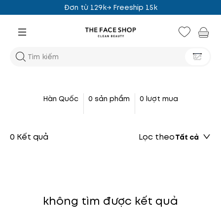
Đơn từ 129k→ Freeship 15k
Hàn Quốc
0 sản phẩm
0 lượt mua
0 Kết quả
Lọc theo
Tất cả
không tìm được kết quả