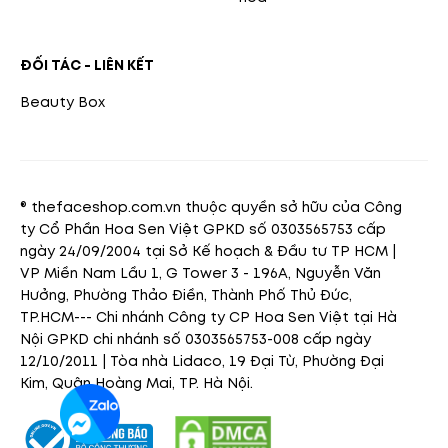
ĐỐI TÁC - LIÊN KẾT
Beauty Box
® thefaceshop.com.vn thuộc quyền sở hữu của Công
ty Cổ Phần Hoa Sen Việt GPKD số 0303565753 cấp
ngày 24/09/2004 tại Sở Kế hoạch & Đầu tư TP HCM |
VP Miền Nam Lầu 1, G Tower 3 - 196A, Nguyễn Văn
Hưởng, Phường Thảo Điền, Thành Phố Thủ Đức,
TP.HCM--- Chi nhánh Công ty CP Hoa Sen Việt tại Hà
Nội GPKD chi nhánh số 0303565753-008 cấp ngày
12/10/2011 | Tòa nhà Lidaco, 19 Đại Từ, Phường Đại
Kim, Quận Hoàng Mai, TP. Hà Nội.