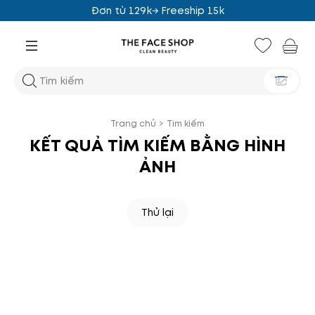
Đơn từ 129k→ Freeship 15k
Trang chủ
>
Tìm kiếm
KẾT QUẢ TÌM KIẾM BẰNG HÌNH
ẢNH
Thử lại