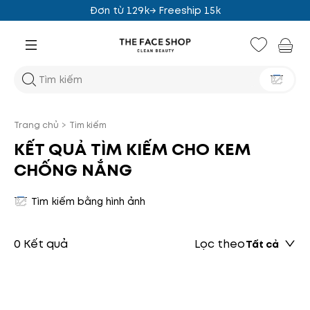
Đơn từ 129k→ Freeship 15k
Trang chủ
>
Tìm kiếm
KẾT QUẢ TÌM KIẾM CHO KEM
CHỐNG NẮNG
Tìm kiếm bằng hình ảnh
0 Kết quả
Lọc theo
Tất cả