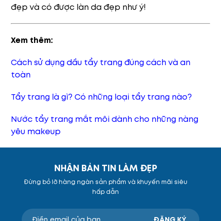
đẹp và có được làn da đẹp như ý!
Xem thêm:
Cách sử dụng dầu tẩy trang đúng cách và an
toàn
Tẩy trang là gì? Có những loại tẩy trang nào?
Nước tẩy trang mắt môi dành cho những nàng
yêu makeup
NHẬN BẢN TIN LÀM ĐẸP
Đừng bỏ lỡ hàng ngàn sản phẩm và khuyến mãi siêu
hấp dẫn
ĐĂNG KÝ