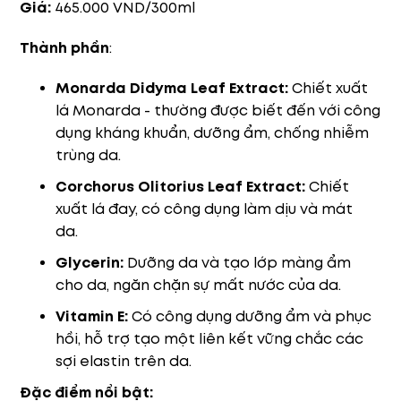
Giá:
465.000 VND/300ml
Thành phần
:
Monarda Didyma Leaf Extract:
Chiết xuất
lá Monarda - thường được biết đến với công
dụng kháng khuẩn, dưỡng ẩm, chống nhiễm
trùng da.
Corchorus Olitorius Leaf Extract:
Chiết
xuất lá đay, có công dụng làm dịu và mát
da.
Glycerin:
Dưỡng da và tạo lớp màng ẩm
cho da, ngăn chặn sự mất nước của da.
Vitamin E:
Có công dụng dưỡng ẩm và phục
hồi, hỗ trợ tạo một liên kết vững chắc các
sợi elastin trên da.
Đặc điểm nổi bật: