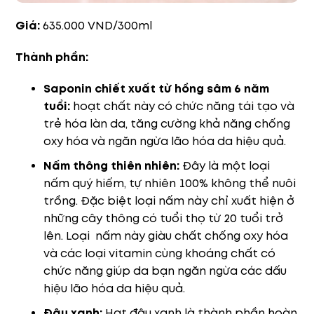
Giá:
635.000 VND/300ml
Thành phần:
Saponin chiết xuất từ hồng sâm 6 năm
tuổi:
hoạt chất này có chức năng tái tạo và
trẻ hóa làn da, tăng cường khả năng chống
oxy hóa và ngăn ngừa lão hóa da hiệu quả.
Nấm thông thiên nhiên:
Đây là một loại
nấm quý hiếm, tự nhiên 100% không thể nuôi
trồng. Đặc biệt loại nấm này chỉ xuất hiện ở
những cây thông có tuổi thọ từ 20 tuổi trở
lên. Loại nấm này giàu chất chống oxy hóa
và các loại vitamin cùng khoáng chất có
chức năng giúp da bạn ngăn ngừa các dấu
hiệu lão hóa da hiệu quả.
Đậu xanh:
Hạt đậu xanh là thành phần hoàn