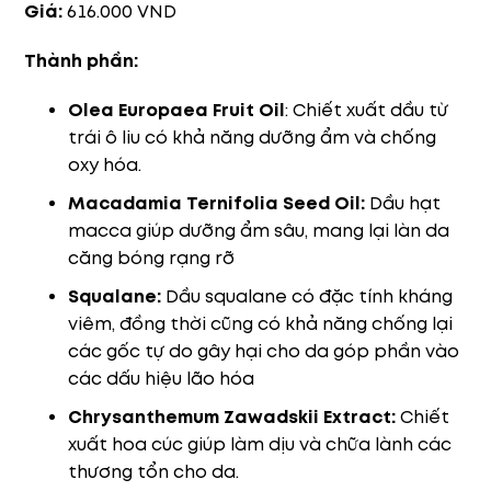
Giá:
616.000 VND
Thành phần:
Olea Europaea Fruit Oil
: Chiết xuất dầu từ
trái ô liu có khả năng dưỡng ẩm và chống
oxy hóa.
Macadamia Ternifolia Seed Oil:
Dầu hạt
macca giúp dưỡng ẩm sâu, mang lại làn da
căng bóng rạng rỡ
Squalane:
Dầu squalane có đặc tính kháng
viêm, đồng thời cũng có khả năng chống lại
các gốc tự do gây hại cho da góp phần vào
các dấu hiệu lão hóa
Chrysanthemum Zawadskii Extract:
Chiết
xuất hoa cúc giúp làm dịu và chữa lành các
thương tổn cho da.