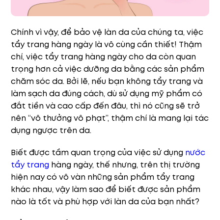
Chính vì vậy, để bảo vệ làn da của chúng ta, việc
tẩy trang hàng ngày là vô cùng cần thiết! Thậm
chí, việc tẩy trang hàng ngày cho da còn quan
trọng hơn cả việc dưỡng da bằng các sản phẩm
chăm sóc da. Bởi lẽ, nếu bạn không tẩy trang và
làm sạch da đúng cách, dù sử dụng mỹ phẩm có
đắt tiền và cao cấp đến đâu, thì nó cũng sẽ trở
nên “vô thưởng vô phạt”, thậm chí là mang lại tác
dụng ngược trên da.
Biết được tầm quan trọng của việc sử dụng
nước
tẩy trang
hàng ngày, thế nhưng, trên thị trường
hiện nay có vô vàn những sản phẩm tẩy trang
khác nhau, vậy làm sao để biết được sản phẩm
nào là tốt và phù hợp với làn da của bạn nhất?