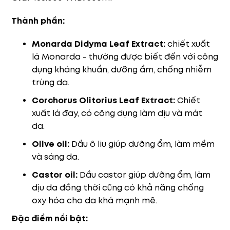
Thành phần:
Monarda Didyma Leaf Extract:
chiết xuất
lá Monarda - thường được biết đến với công
dụng kháng khuẩn, dưỡng ẩm, chống nhiễm
trùng da.
Corchorus Olitorius Leaf Extract:
Chiết
xuất lá đay, có công dụng làm dịu và mát
da.
Olive oil:
Dầu ô liu giúp dưỡng ẩm, làm mềm
và sáng da.
Castor oil:
Dầu castor giúp dưỡng ẩm, làm
dịu da đồng thời cũng có khả năng chống
oxy hóa cho da khá mạnh mẽ.
Đặc điểm nổi bật: