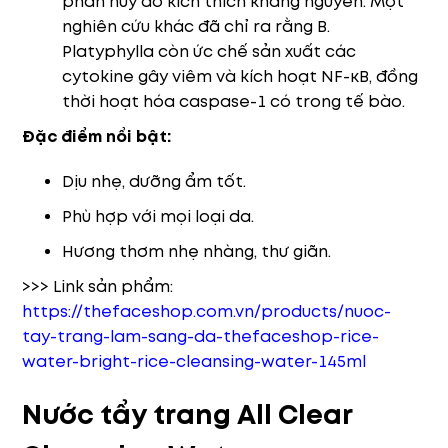
phân hủy do kích thích kháng nguyên. Một
nghiên cứu khác đã chỉ ra rằng B.
Platyphylla còn ức chế sản xuất các
cytokine gây viêm và kích hoạt NF-κB, đồng
thời hoạt hóa caspase-1 có trong tế bào.
Đặc điểm nổi bật:
Dịu nhẹ, dưỡng ẩm tốt.
Phù hợp với mọi loại da.
Hương thơm nhẹ nhàng, thư giãn.
>>> Link sản phẩm:
https://thefaceshop.com.vn/products/nuoc-
tay-trang-lam-sang-da-thefaceshop-rice-
water-bright-rice-cleansing-water-145ml
Nước tẩy trang All Clear