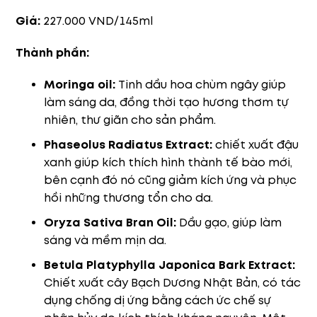
Giá:
227.000 VND/145ml
Thành phần:
Moringa oil:
Tinh dầu hoa chùm ngây giúp
làm sáng da, đồng thời tạo hương thơm tự
nhiên, thư giãn cho sản phẩm.
Phaseolus Radiatus Extract:
chiết xuất đậu
xanh giúp kích thích hình thành tế bào mới,
bên cạnh đó nó cũng giảm kích ứng và phục
hồi những thương tổn cho da.
Oryza Sativa Bran Oil:
Dầu gạo, giúp làm
sáng và mềm mịn da.
Betula Platyphylla Japonica Bark Extract:
Chiết xuất cây Bạch Dương Nhật Bản, có tác
dụng chống dị ứng bằng cách ức chế sự