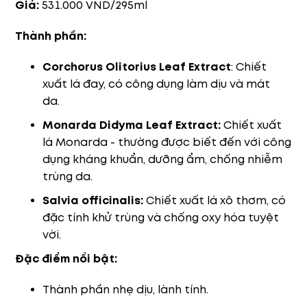
Giá:
531.000 VND/295ml
Thành phần:
Corchorus Olitorius Leaf Extract
: Chiết
xuất lá đay, có công dụng làm dịu và mát
da.
Monarda Didyma Leaf Extract:
Chiết xuất
lá Monarda - thường được biết đến với công
dụng kháng khuẩn, dưỡng ẩm, chống nhiễm
trùng da.
Salvia officinalis:
Chiết xuất lá xô thơm, có
đặc tính khử trùng và chống oxy hóa tuyệt
vời.
Đặc điểm nổi bật:
Thành phần nhẹ dịu, lành tính.