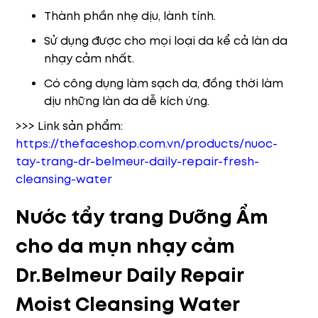
Thành phần nhẹ dịu, lành tính.
Sử dụng được cho mọi loại da kể cả làn da
nhạy cảm nhất.
Có công dụng làm sạch da, đồng thời làm
dịu những làn da dễ kích ứng.
>>> Link sản phẩm:
https://thefaceshop.com.vn/products/nuoc-
tay-trang-dr-belmeur-daily-repair-fresh-
cleansing-water
Nước tẩy trang Dưỡng Ẩm
cho da mụn nhạy cảm
Dr.Belmeur Daily Repair
Moist Cleansing Water