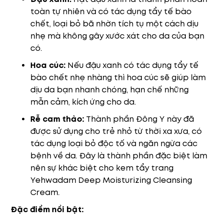
toàn tự nhiên và có tác dụng tẩy tế bào
chết, loại bỏ bã nhờn tích tụ một cách dịu
nhẹ mà không gây xước xát cho da của bạn
có.
Hoa cúc:
Nếu đậu xanh có tác dụng tẩy tế
bào chết nhẹ nhàng thì hoa cúc sẽ giúp làm
dịu da bạn nhanh chóng, hạn chế những
mẫn cảm, kích ứng cho da.
Rễ cam thảo:
Thành phần Đông Y này đã
được sử dụng cho trẻ nhỏ từ thời xa xưa, có
tác dụng loại bỏ độc tố và ngăn ngừa các
bệnh về da. Đây là thành phần đặc biệt làm
nên sự khác biệt cho kem tẩy trang
Yehwadam Deep Moisturizing Cleansing
Cream.
Đặc điểm nổi bật: