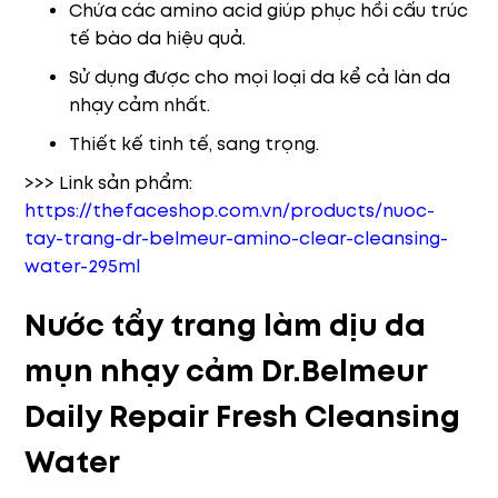
Chứa các amino acid giúp phục hồi cấu trúc
tế bào da hiệu quả.
Sử dụng được cho mọi loại da kể cả làn da
nhạy cảm nhất.
Thiết kế tinh tế, sang trọng.
>>> Link sản phẩm:
https://thefaceshop.com.vn/products/nuoc-
tay-trang-dr-belmeur-amino-clear-cleansing-
water-295ml
Nước tẩy trang làm dịu da
mụn nhạy cảm Dr.Belmeur
Daily Repair Fresh Cleansing
Water