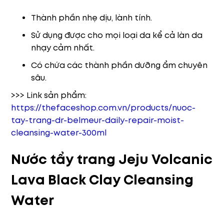
Thành phần nhẹ dịu, lành tính.
Sử dụng được cho mọi loại da kể cả làn da
nhạy cảm nhất.
Có chứa các thành phần dưỡng ẩm chuyên
sâu.
>>> Link sản phẩm:
https://thefaceshop.com.vn/products/nuoc-
tay-trang-dr-belmeur-daily-repair-moist-
cleansing-water-300ml
Nước tẩy trang Jeju Volcanic
Lava Black Clay Cleansing
Water