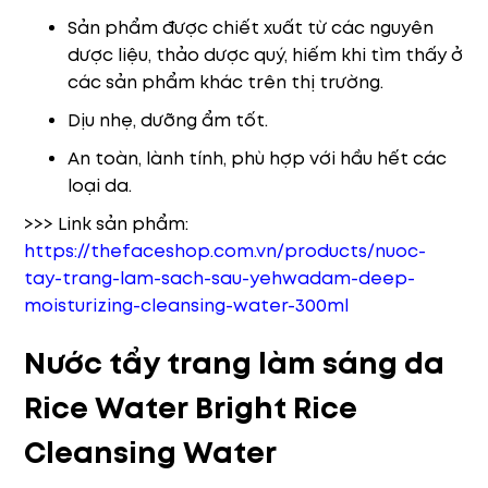
Sản phẩm được chiết xuất từ các nguyên
dược liệu, thảo dược quý, hiếm khi tìm thấy ở
các sản phẩm khác trên thị trường.
Dịu nhẹ, dưỡng ẩm tốt.
An toàn, lành tính, phù hợp với hầu hết các
loại da.
>>> Link sản phẩm:
https://thefaceshop.com.vn/products/nuoc-
tay-trang-lam-sach-sau-yehwadam-deep-
moisturizing-cleansing-water-300ml
Nước tẩy trang làm sáng da
Rice Water Bright Rice
Cleansing Water