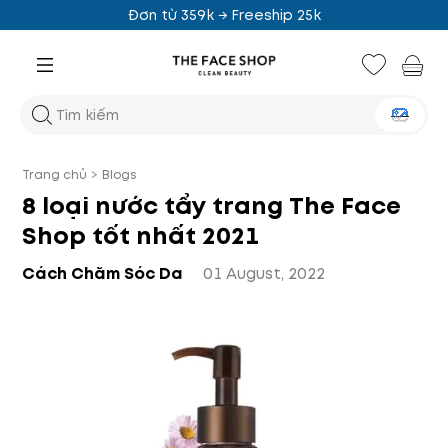
 Freeship 25k
Đơn từ 459k → Fr
Trang chủ
>
Blogs
8 loại nước tẩy trang The Face
Shop tốt nhất 2021
Cách Chăm Sóc Da
01 August, 2022