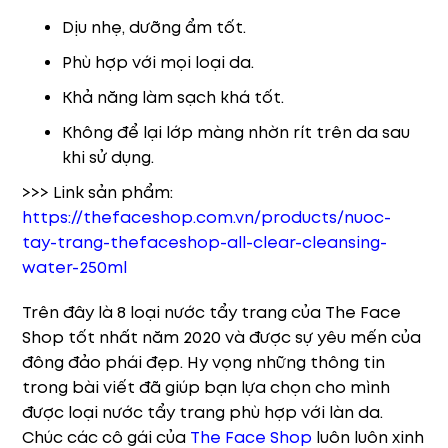
Dịu nhẹ, dưỡng ẩm tốt.
Phù hợp với mọi loại da.
Khả năng làm sạch khá tốt.
Không để lại lớp màng nhờn rít trên da sau
khi sử dụng.
>>> Link sản phẩm:
https://thefaceshop.com.vn/products/nuoc-
tay-trang-thefaceshop-all-clear-cleansing-
water-250ml
Trên đây là 8 loại nước tẩy trang của The Face
Shop tốt nhất năm 2020 và được sự yêu mến của
đông đảo phái đẹp. Hy vọng những thông tin
trong bài viết đã giúp bạn lựa chọn cho mình
được loại nước tẩy trang phù hợp với làn da.
Chúc các cô gái của
The Face Shop
luôn luôn xinh