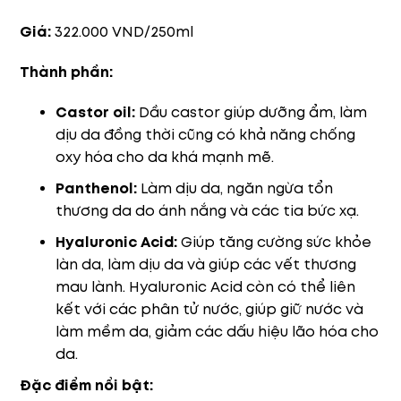
Giá:
322.000 VND/250ml
Thành phần:
Castor oil:
Dầu castor giúp dưỡng ẩm, làm
dịu da đồng thời cũng có khả năng chống
oxy hóa cho da khá mạnh mẽ.
Panthenol:
Làm dịu da, ngăn ngừa tổn
thương da do ánh nắng và các tia bức xạ.
Hyaluronic Acid:
Giúp tăng cường sức khỏe
làn da, làm dịu da và giúp các vết thương
mau lành. Hyaluronic Acid còn có thể liên
kết với các phân tử nước, giúp giữ nước và
làm mềm da, giảm các dấu hiệu lão hóa cho
da.
Đặc điểm nổi bật: