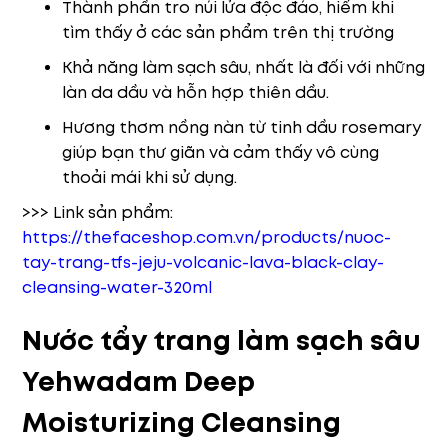
Thành phần tro núi lửa độc đáo, hiếm khi
tìm thấy ở các sản phẩm trên thị trường
Khả năng làm sạch sâu, nhất là đối với những
làn da dầu và hỗn hợp thiên dầu.
Hương thơm nồng nàn từ tinh dầu rosemary
giúp bạn thư giãn và cảm thấy vô cùng
thoải mái khi sử dụng.
>>> Link sản phẩm:
https://thefaceshop.com.vn/products/nuoc-
tay-trang-tfs-jeju-volcanic-lava-black-clay-
cleansing-water-320ml
Nước tẩy trang làm sạch sâu
Yehwadam Deep
Moisturizing Cleansing