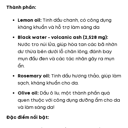
Thành phần:
Lemon oil:
Tinh dầu chanh, có công dụng
kháng khuẩn và hỗ trợ làm sáng da
Black water - volcanic ash (2,528 mg):
Nước tro núi lửa, giúp hòa tan các bã nhờn
dư thừa bên dưới lỗ chân lông, đánh bay
mụn đầu đen và các tác nhân gây ra mụn
ẩn.
Rosemary oil:
Tinh dầu hương thảo, giúp làm
sạch, kháng khuẩn cho da.
Olive oil:
Dầu ô liu, một thành phần quá
quen thuộc với công dụng dưỡng ẩm cho da
và làm sáng da!
Đặc điểm nổi bật: