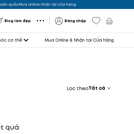
 toàn quốc
Mua online nhận tại cửa hàng
Blog làm đẹp
Đăng nhập
óc cơ thể
Mua Online & Nhận tại Cửa hàng
Tất cả
Lọc theo
t quả