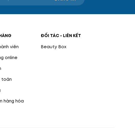
HÀNG
ĐỐI TÁC - LIÊN KẾT
hành viên
Beauty Box
g online
n
 toán
g
n hàng hóa