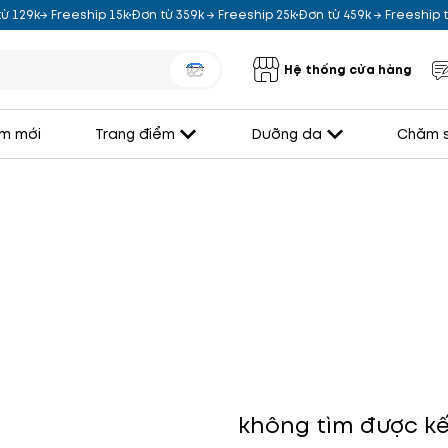
ừ 129k→ Freeship 15k
Đơn từ 359k → Freeship 25k
Đơn từ 459k → Freeship
Hệ thống cửa hàng
m mới
Trang điểm
Dưỡng da
Chăm s
không tìm được kế