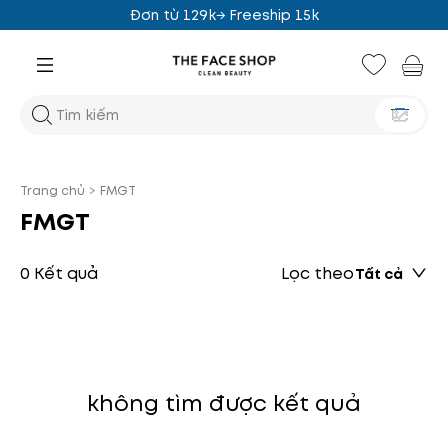
Đơn từ 129k→ Freeship 15k
Trang chủ
>
FMGT
FMGT
0 Kết quả
Lọc theo
Tất cả
không tìm được kết quả