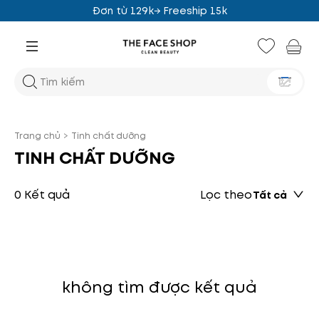
Đơn từ 129k→ Freeship 15k
Trang chủ
>
Tinh chất dưỡng
TINH CHẤT DƯỠNG
0 Kết quả
Lọc theo
Tất cả
không tìm được kết quả