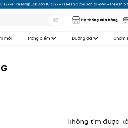
ừ 129k→ Freeship 15k
Đơn từ 359k → Freeship 25k
Đơn từ 459k → Freeship
Hệ thống cửa hàng
m mới
Trang điểm
Dưỡng da
Chăm s
NG
không tìm được kế