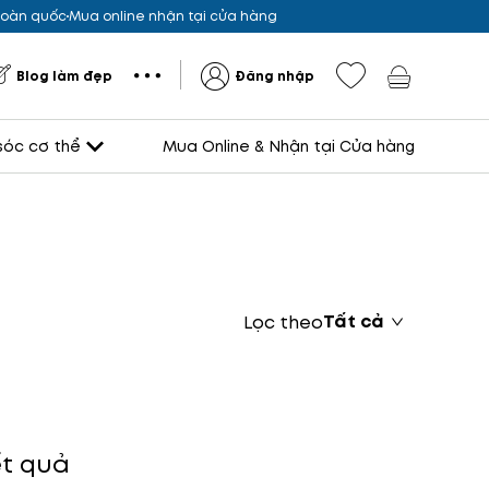
 toàn quốc
Mua online nhận tại cửa hàng
Blog làm đẹp
Đăng nhập
óc cơ thể
Mua Online & Nhận tại Cửa hàng
Tất cả
Lọc theo
t quả