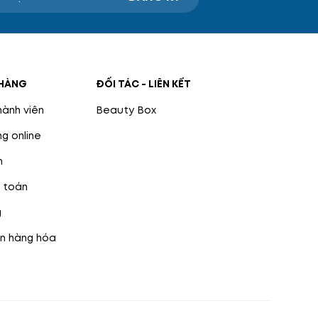
HÀNG
ĐỐI TÁC - LIÊN KẾT
hành viên
Beauty Box
g online
n
 toán
g
n hàng hóa