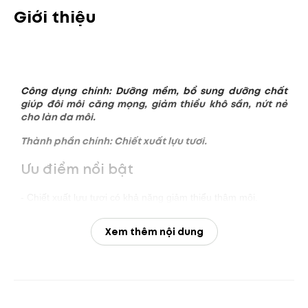
Giới thiệu
Công dụng chính: Dưỡng mềm, bổ sung dưỡng chất
giúp đôi môi căng mọng, giảm thiểu khô sần, nứt nẻ
cho làn da môi.
Thành phần chính: Chiết xuất lựu tươi.
Ưu điểm nổi bật
- Chiết xuất lựu tươi có khả năng giảm thiểu thâm môi.
- Giảm thiểu khô sần, bong tróc và nứt nẻ cho đôi môi căng
Xem thêm nội dung
mọng tràn đầy sức sống.
- Bổ sung ẩm, cấp nước và các dưỡng chất khác giúp da môi
khỏe mạnh.
- Tăng cường màu sắc cho đôi môi hồng hào tự nhiên.