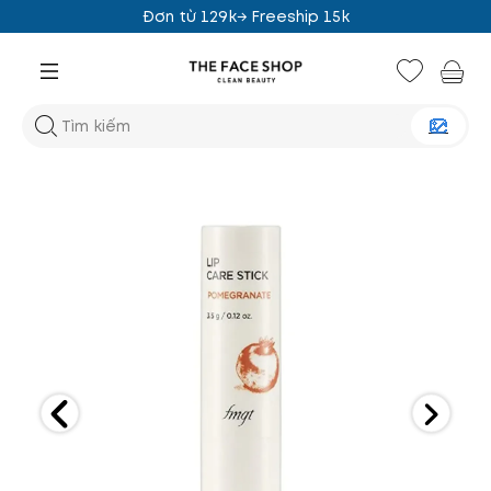
Đơn từ 129k→ Freeship 15k